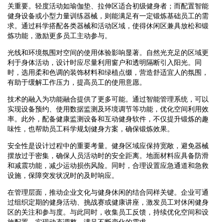
关重要。轻度活动如瑜伽垫、拉伸区适合初级健身者；而配置智能
健身设备或小型力量训练器械，则能满足有一定锻炼基础员工的需
求。通过科学搭配各类器械和活动区域，使得休闲区兼具放松和锻
炼功能，激励更多员工主动参与。
光线和环境氛围对空间的使用体验影响显著。自然光充足的区域更
利于身体活动，设计时应尽量利用窗户和透明隔断引入阳光。同
时，选用柔和色调的装饰材料和绿植点缀，营造舒适宜人的氛围，
有助于缓解工作压力，提高员工的使用意愿。
技术的融入为功能融合提供了更多可能。通过智能管理系统，可以
实现设备预约、使用数据监测及环境调节等功能，优化空间利用效
率。此外，配备健康监测设备和互动健身软件，不仅提升锻炼的趣
味性，也帮助员工科学规划健身方案，确保锻炼效果。
安全性是设计过程中的重要考量。健身区域应保持宽敞，避免器械
摆放过于密集，确保人员活动时的安全距离。地面材料应具备防滑
和减震功能，减少运动损伤风险。同时，合理设置应急通道和急救
设施，保障突发状况时的及时响应。
在管理层面，推动企业文化与健身休闲的结合同样关键。企业可通
过组织定期的健身活动、挑战赛或健康讲座，激发员工对休闲健身
区的关注和参与度。与此同时，收集员工反馈，持续优化空间和设
施配置，实现动态调整，满足不断变化的需求。